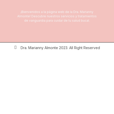
¡Bienvenidos a la página web de la Dra. Marianny
Almonte! Descubre nuestros servicios y tratamientos
de vanguardia para cuidar de tu salud bucal.
Dra. Marianny Almonte 2023. All Right Reserved
Inicio
Nuestro Equipo
Soluciones
Blogs